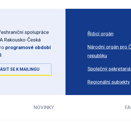
eshraniční spolupráce
Řídicí orgán
-A Rakousko-Česká
Národní orgán pro 
pro
programové období
0
.
republiku
Společný sekretariá
ÁSIT SE K MAILINGU
Regionální subjekty
NOVINKY
FA