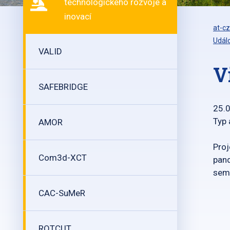
technologického rozvoje a
inovací
at-cz
Událo
VALID
V
SAFEBRIDGE
25.
Typ 
AMOR
Proj
Com3d-XCT
pand
semi
CAC-SuMeR
ROTCUT