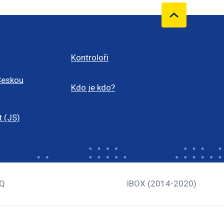
Kontroloři
Českou
Kdo je kdo?
t (JS)
Q
IBOX (2014-2020)