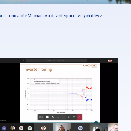
oje a inovací
>
Mechanická dezintegrace tvrdých dřev
>