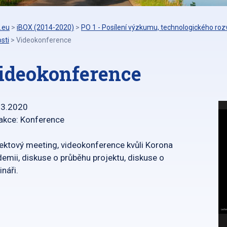
.eu
>
iBOX (2014-2020)
>
PO 1 - Posílení výzkumu, technologického rozv
sti
>
Videokonference
ideokonference
03.2020
akce: Konference
ektový meeting, videokonference kvůli Korona
emii, diskuse o průběhu projektu, diskuse o
náři.