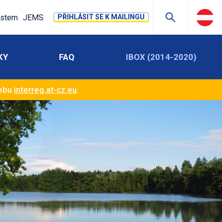
stem
JEMS
PŘIHLÁSIT SE K MAILINGU
KY
FAQ
IBOX (2014-2020)
webu
interreg.at-cz.eu
.