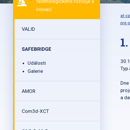
technologického rozvoje a
inovací
at-cz
pre-s
VALID
1
SAFEBRIDGE
30.
Události
Typ 
Galerie
Dne 
proj
AMOR
a da
Com3d-XCT