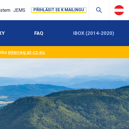
stem
JEMS
PŘIHLÁSIT SE K MAILINGU
KY
FAQ
IBOX (2014-2020)
webu
interreg.at-cz.eu
.