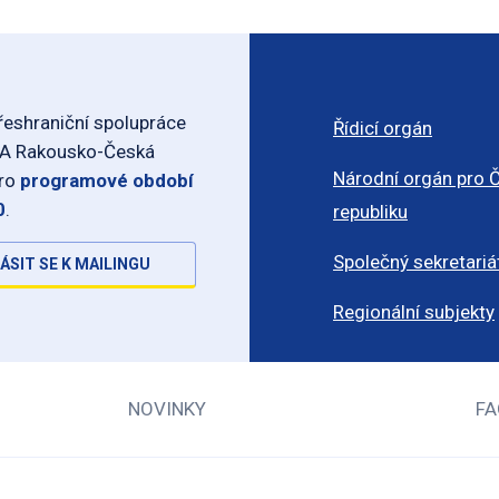
eshraniční spolupráce
Řídicí orgán
-A Rakousko-Česká
Národní orgán pro 
pro
programové období
0
.
republiku
Společný sekretariá
ÁSIT SE K MAILINGU
Regionální subjekty
NOVINKY
FA