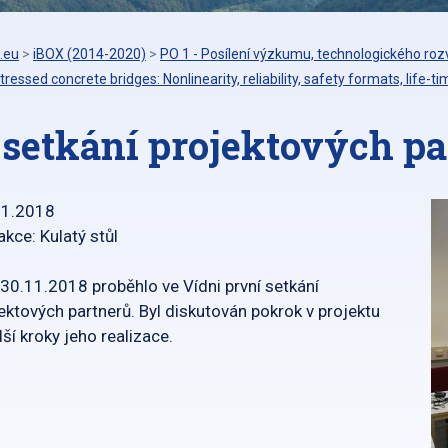
.eu
>
iBOX (2014-2020)
>
PO 1 - Posílení výzkumu, technologického rozv
tressed concrete bridges: Nonlinearity, reliability, safety formats, life-t
. setkání projektových p
11.2018
akce: Kulatý stůl
30.11.2018 proběhlo ve Vídni první setkání
ektových partnerů. Byl diskutován pokrok v projektu
lší kroky jeho realizace.