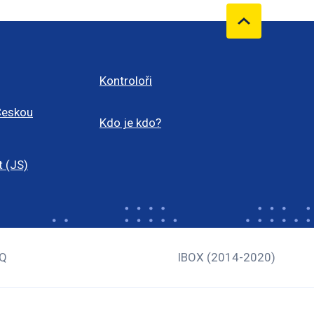
Kontroloři
Českou
Kdo je kdo?
t (JS)
Q
IBOX (2014-2020)