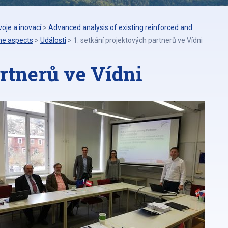
oje a inovací
>
Advanced analysis of existing reinforced and
ime aspects
>
Události
>
1. setkání projektových partnerů ve Vídni
artnerů ve Vídni