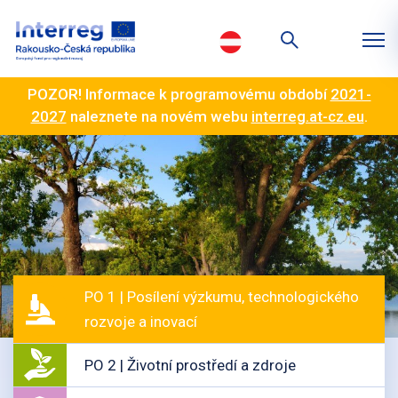
POZOR! Informace k programovému období
2021-
2027
naleznete na novém webu
interreg.at-cz.eu
.
PO 1 | Posílení výzkumu, technologického
rozvoje a inovací
PO 2 | Životní prostředí a zdroje