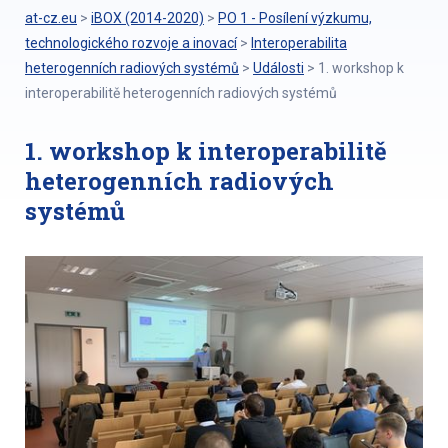
at-cz.eu
>
iBOX (2014-2020)
>
PO 1 - Posílení výzkumu,
technologického rozvoje a inovací
>
Interoperabilita
heterogenních radiových systémů
>
Události
>
1. workshop k
interoperabilitě heterogenních radiových systémů
1. workshop k interoperabilitě
heterogenních radiových
systémů