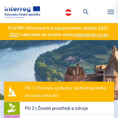
POZOR! Informace k programovému období
2021-
2027
naleznete na novém webu
interreg.at-cz.eu
.
PO 1 | Posílení výzkumu, technologického
rozvoje a inovací
PO 2 | Životní prostředí a zdroje