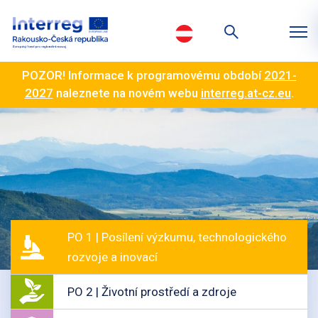
POZOR! Informace k programovému období
2021-
2027
naleznete na novém webu
interreg.at-cz.eu
.
PO 1 | Posílení výzkumu, technologického
rozvoje a inovací
PO 2 | Životní prostředí a zdroje