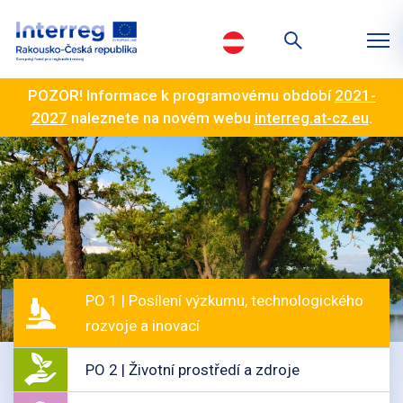
POZOR! Informace k programovému období
2021-
2027
naleznete na novém webu
interreg.at-cz.eu
.
PO 1 | Posílení výzkumu, technologického
rozvoje a inovací
PO 2 | Životní prostředí a zdroje