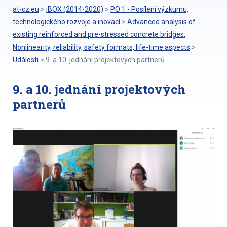
at-cz.eu
>
iBOX (2014-2020)
>
PO 1 - Posílení výzkumu,
technologického rozvoje a inovací
>
Advanced analysis of
existing reinforced and pre-stressed concrete bridges:
Nonlinearity, reliability, safety formats, life-time aspects
>
Události
>
9. a 10. jednání projektových partnerů
9. a 10. jednání projektových
partnerů