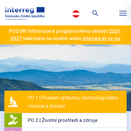
POZOR! Informace k programovému období
2021-
2027
naleznete na novém webu
interreg.at-cz.eu
.
PO 1 | Posílení výzkumu, technologického
rozvoje a inovací
PO 2 | Životní prostředí a zdroje