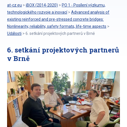
at-cz.eu
>
iBOX (2014-2020)
>
PO 1 - Posílení výzkumu,
technologického rozvoje a inovací
>
Advanced analysis of
existing reinforced and pre-stressed concrete bridges:
Nonlinearity, reliability, safety formats, life-time aspects
>
Události
>
6. setkání projektových partnerů v Brně
6. setkání projektových partnerů
v Brně