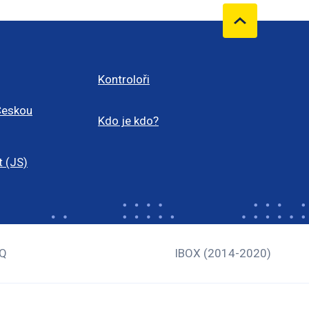
Kontroloři
Českou
Kdo je kdo?
t (JS)
Q
IBOX (2014-2020)