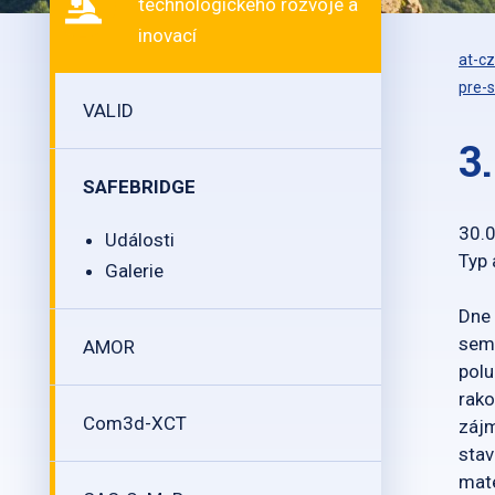
technologického rozvoje a
inovací
at-cz
pre-s
VALID
3
SAFEBRIDGE
30.
Události
Typ 
Galerie
Dne 
semi
AMOR
polu
rako
Com3d-XCT
zájm
stav
mate