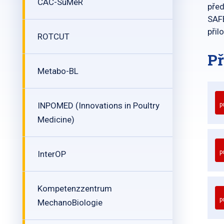
CAC-SuMeR
před
SAFE
přil
ROTCUT
Př
Metabo-BL
INPOMED (Innovations in Poultry
p
Medicine)
p
InterOP
Kompetenzzentrum
p
MechanoBiologie