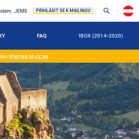
stem
JEMS
PŘIHLÁSIT SE K MAILINGU
KY
FAQ
IBOX (2014-2020)
webu
interreg.at-cz.eu
.