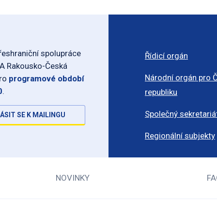
eshraniční spolupráce
Řídicí orgán
-A Rakousko-Česká
Národní orgán pro 
pro
programové období
0
.
republiku
Společný sekretariá
ÁSIT SE K MAILINGU
Regionální subjekty
NOVINKY
FA