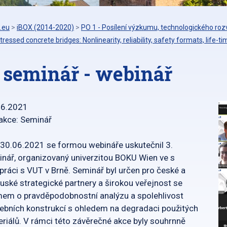
.eu
>
iBOX (2014-2020)
>
PO 1 - Posílení výzkumu, technologického rozv
tressed concrete bridges: Nonlinearity, reliability, safety formats, life-t
. seminář - webinář
06.2021
akce: Seminář
30.06.2021 se formou webináře uskutečnil 3.
nář, organizovaný univerzitou BOKU Wien ve s
práci s VUT v Brně. Seminář byl určen pro české a
uské strategické partnery a širokou veřejnost se
em o pravděpodobnostní analýzu a spolehlivost
ebních konstrukcí s ohledem na degradaci použitých
riálů. V rámci této závěrečné akce byly souhrnně