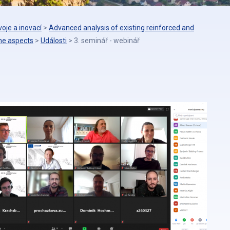
oje a inovací
>
Advanced analysis of existing reinforced and
ime aspects
>
Události
>
3. seminář - webinář