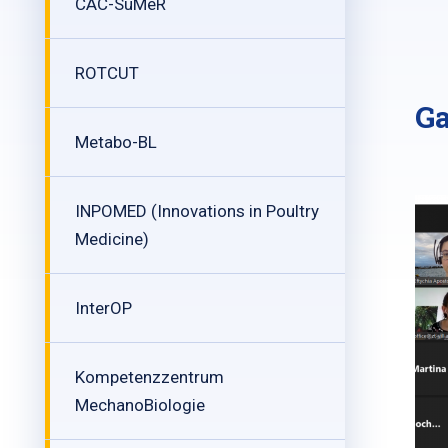
CAC-SuMeR
ROTCUT
Ga
Metabo-BL
INPOMED (Innovations in Poultry
Medicine)
InterOP
Kompetenzzentrum
MechanoBiologie