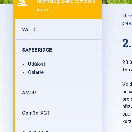
technologického rozvoje a
inovací
at-cz
pre-s
VALID
2
SAFEBRIDGE
28.
Události
Typ 
Galerie
Ve d
univ
AMOR
pro 
přiz
Com3d-XCT
spol
kurz