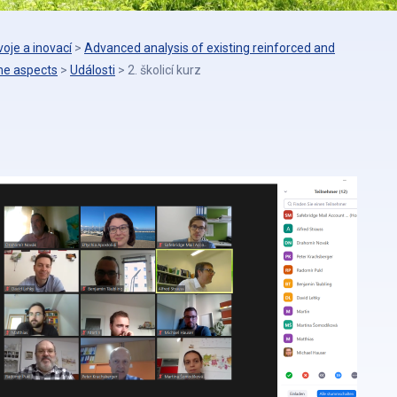
oje a inovací
>
Advanced analysis of existing reinforced and
ime aspects
>
Události
>
2. školicí kurz