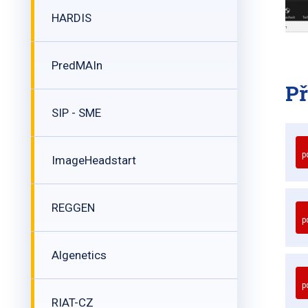
HARDIS
PredMAIn
Př
SIP - SME
p
ImageHeadstart
REGGEN
p
Algenetics
p
RIAT-CZ