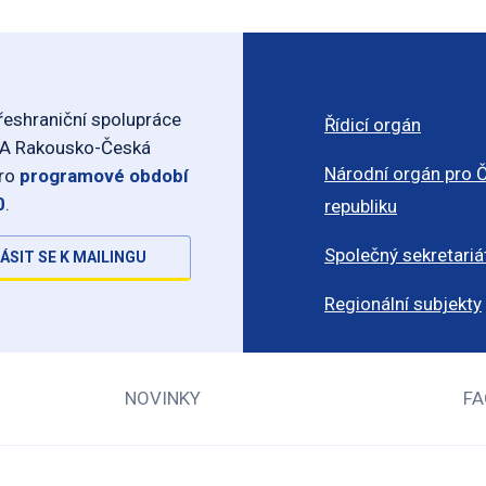
eshraniční spolupráce
Řídicí orgán
-A Rakousko-Česká
Národní orgán pro 
pro
programové období
0
.
republiku
Společný sekretariá
ÁSIT SE K MAILINGU
Regionální subjekty
NOVINKY
FA