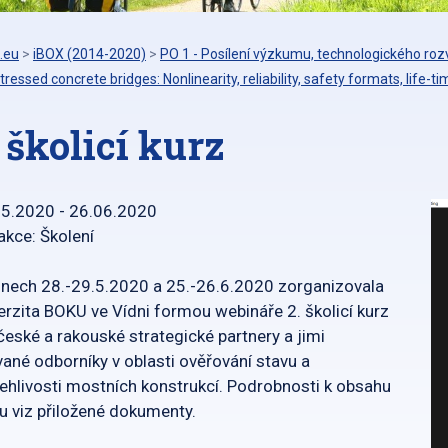
.eu
>
iBOX (2014-2020)
>
PO 1 - Posílení výzkumu, technologického rozv
tressed concrete bridges: Nonlinearity, reliability, safety formats, life-t
. školicí kurz
05.2020 - 26.06.2020
akce: Školení
nech 28.-29.5.2020 a 25.-26.6.2020 zorganizovala
erzita BOKU ve Vídni formou webináře 2. školicí kurz
české a rakouské strategické partnery a jimi
vané odborníky v oblasti ověřování stavu a
ehlivosti mostních konstrukcí. Podrobnosti k obsahu
u viz přiložené dokumenty.