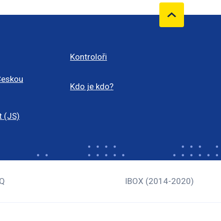
Kontroloři
Českou
Kdo je kdo?
t (JS)
Q
IBOX (2014-2020)