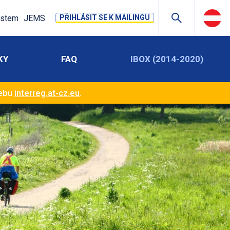
stem
JEMS
PŘIHLÁSIT SE K MAILINGU
KY
FAQ
IBOX (2014-2020)
webu
interreg.at-cz.eu
.