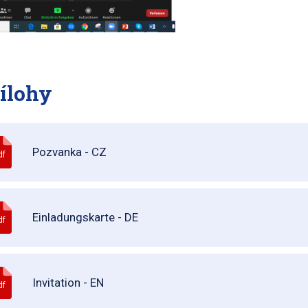
ílohy
Pozvanka - CZ
df
Einladungskarte - DE
df
Invitation - EN
df