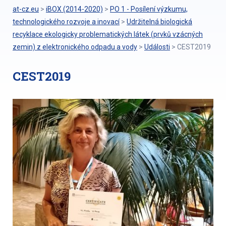
at-cz.eu
>
iBOX (2014-2020)
>
PO 1 - Posílení výzkumu,
technologického rozvoje a inovací
>
Udržitelná biologická
recyklace ekologicky problematických látek (prvků vzácných
zemin) z elektronického odpadu a vody
>
Události
>
CEST2019
CEST2019