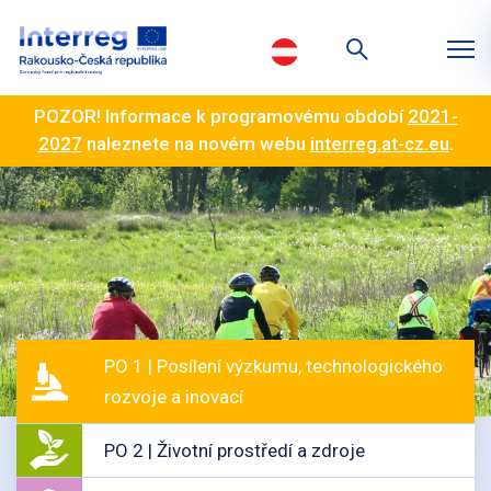
POZOR! Informace k programovému období
2021-
2027
naleznete na novém webu
interreg.at-cz.eu
.
PO 1 | Posílení výzkumu, technologického
rozvoje a inovací
PO 2 | Životní prostředí a zdroje