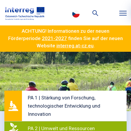
ACHTUNG! Informationen zu der neuen
Förderperiode
2021-2027
finden Sie auf der neuen
Website
interreg.at-cz.eu
.
PA 1 | Stärkung von Forschung,
technologischer Entwicklung und
Innovation
PA 2 | Umwelt und Ressourcen