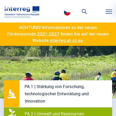
ACHTUNG! Informationen zu der neuen
Förderperiode
2021-2027
finden Sie auf der neuen
Website
interreg.at-cz.eu
.
PA 1 | Stärkung von Forschung,
technologischer Entwicklung und
Innovation
PA 2 | Umwelt und Ressourcen