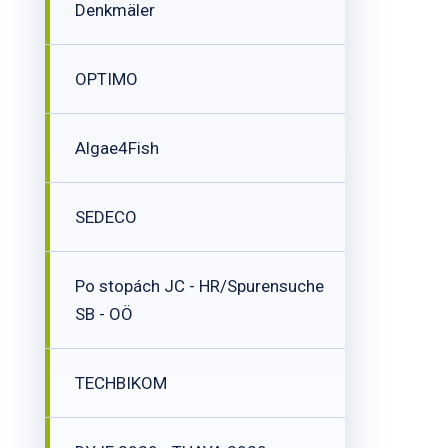
Denkmäler
OPTIMO
Algae4Fish
SEDECO
Po stopách JC - HR/Spurensuche
SB - OÖ
TECHBIKOM