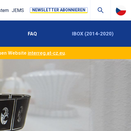
stem
JEMS
NEWSLETTER ABONNIEREN
FAQ
IBOX (2014-2020)
euen Website
interreg.at-cz.eu
.