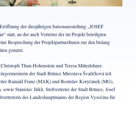
 Eröffnung der diesjährigen Saisonausstellung „JOSEF
, an der auch Vertreter der im Projekt beteiligten
eine Besprechung der ProjektpartnerInnen zur den bislang
ten genutzt.
Christoph Thun-Hohenstein und Teresa Mitterlehner-
rgermeisterin der Stadt Brtnice Miroslava Švaříčková teil.
leiter Rainald Franz (MAK) und Rostislav Koryčánek (MG),
wie Stanislav Jirků, Stellvertreter der Stadt Brtnice, Josef
tellvertreterin des Landeshauptmanns der Region Vysočina für