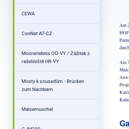
CEWA
Am 21
HOFF
ConNat AT-CZ
Partn
durch
Moorerlebnis OÖ-VY / Zážitek z
rašeliniště HR-VY
Am T
March
Anwe
Mosty k sousedům - Brücken
Proje
zum Nachbarn
Kalčí
Kultu
Malsemuschel
Ga