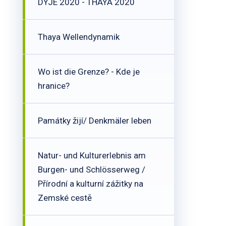
DYJE 2020 - THAYA 2020
Thaya Wellendynamik
Wo ist die Grenze? - Kde je
hranice?
Památky žijí/ Denkmäler leben
Natur- und Kulturerlebnis am
Burgen- und Schlösserweg /
Přírodní a kulturní zážitky na
Zemské cestě