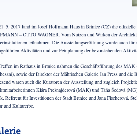
. 5. 2017 fand im Josef Hoffmann Haus in Brtnice (CZ) die offizielle
MANN – OTTO WAGNER. Vom Nutzen und Wirken der Architektur“ statt
erinstitutionen teilnahmen. Die Ausstellungseröffnung wurde auch für 
geführten Aktivitäten und zur Feinplanung der bevorstehenden Aktivitä
reffen im Rathaus in Brtnice nahmen die Geschäftsführung des MAK (
esani), sowie der Direktor der Mährischen Galerie Jan Press und die Bü
send waren auch die Kuratoren der Ausstellung und zugleich Projekt
ktmitarbeiterinnen Klára Prešnajderová (MAK) und Táňa Šedová (MG), so
k, Referent für Investitionen der Stadt Brtnice und Jana Fischerová, S
r und Kulturerbe.
lerie