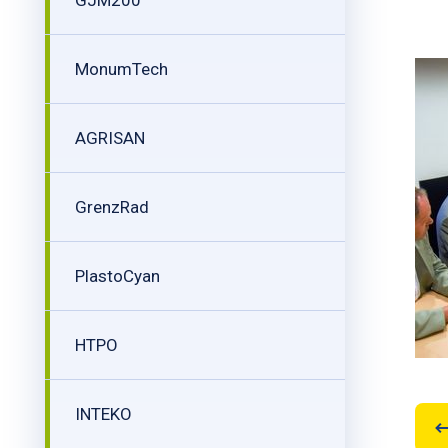
GJM200
MonumTech
AGRISAN
GrenzRad
PlastoCyan
HTPO
INTEKO