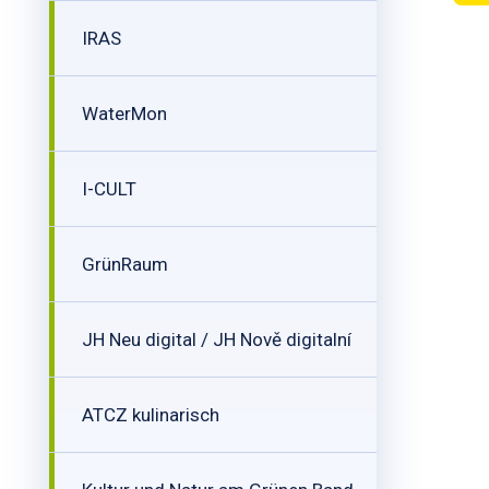
IRAS
WaterMon
I-CULT
GrünRaum
JH Neu digital / JH Nově digitalní
ATCZ kulinarisch