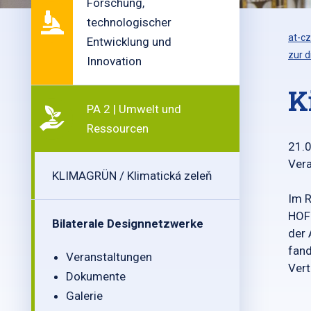
Forschung,
technologischer
at-cz
Entwicklung und
zur d
Innovation
K
PA 2 | Umwelt und
Ressourcen
21.
Vera
KLIMAGRÜN / Klimatická zeleň
Im R
HOF
Bilaterale Designnetzwerke
der 
fand
Veranstaltungen
Vert
Dokumente
Galerie