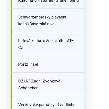
Kultur und Natur am Grünen Band
Schwarzenberský plavební
kanál/Bavorská niva
Lidová kultura/Volkskultur AT–
CZ
Portz Insel
CZ/AT Zadní Zvonková -
Schöneben
Venkovské památky - Ländliche