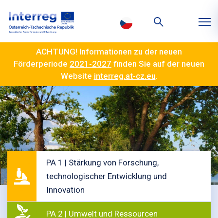
ACHTUNG! Informationen zu der neuen
Förderperiode
2021-2027
finden Sie auf der neuen
Website
interreg.at-cz.eu
.
PA 1 | Stärkung von Forschung,
technologischer Entwicklung und
Innovation
PA 2 | Umwelt und Ressourcen