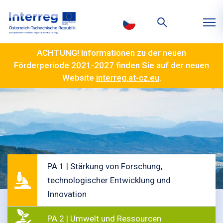
ACHTUNG! Informationen zu der neuen
Förderperiode
2021-2027
finden Sie auf der neuen
Website
interreg.at-cz.eu
.
PA 1 | Stärkung von Forschung,
technologischer Entwicklung und
Innovation
PA 2 | Umwelt und Ressourcen