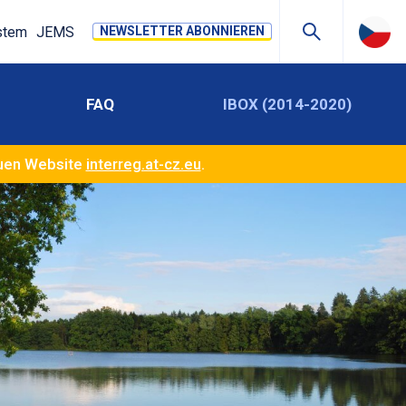
stem
JEMS
NEWSLETTER ABONNIEREN
FAQ
IBOX (2014-2020)
euen Website
interreg.at-cz.eu
.