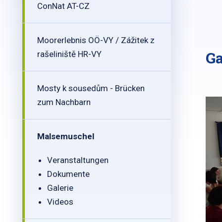
ConNat AT-CZ
Moorerlebnis OÖ-VY / Zážitek z
Ga
rašeliniště HR-VY
Mosty k sousedům - Brücken
zum Nachbarn
Malsemuschel
Veranstaltungen
Dokumente
Galerie
Videos