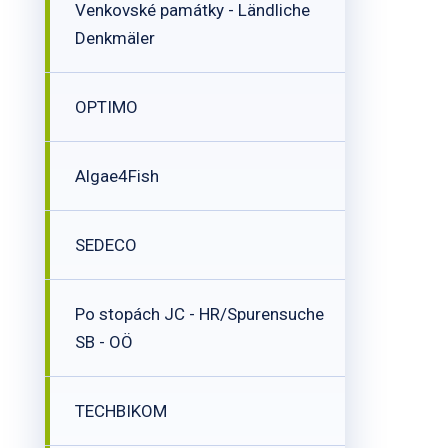
Venkovské památky - Ländliche
Denkmäler
OPTIMO
Algae4Fish
SEDECO
Po stopách JC - HR/Spurensuche
SB - OÖ
TECHBIKOM