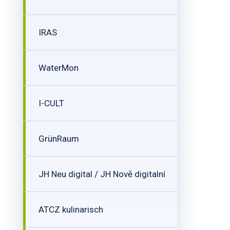
IRAS
WaterMon
I-CULT
GrünRaum
JH Neu digital / JH Nově digitalní
ATCZ kulinarisch