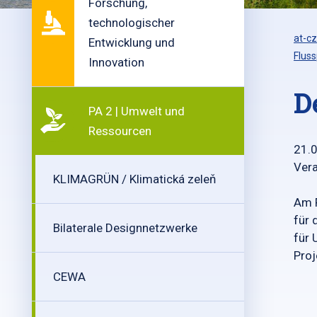
Forschung,
technologischer
at-cz
Entwicklung und
Fluss
Innovation
D
PA 2 | Umwelt und
Ressourcen
21.
Vera
KLIMAGRÜN / Klimatická zeleň
Am F
für 
Bilaterale Designnetzwerke
für 
Proj
CEWA