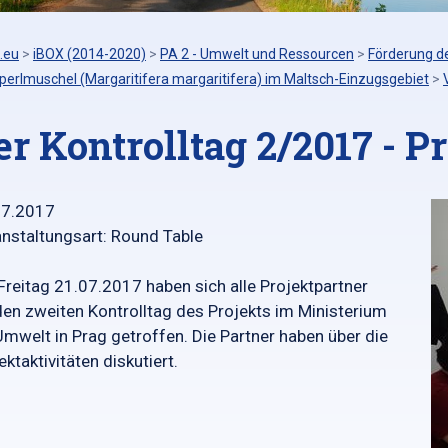
.eu
>
iBOX (2014-2020)
>
PA 2 - Umwelt und Ressourcen
>
Förderung d
perlmuschel (Margaritifera margaritifera) im Maltsch-Einzugsgebiet
>
er Kontrolltag 2/2017 - P
07.2017
nstaltungsart: Round Table
reitag 21.07.2017 haben sich alle Projektpartner
den zweiten Kontrolltag des Projekts im Ministerium
Umwelt in Prag getroffen. Die Partner haben über die
ektaktivitäten diskutiert.