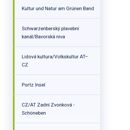
Kultur und Natur am Grünen Band
Schwarzenberský plavební
kanál/Bavorská niva
Lidová kultura/Volkskultur AT–
CZ
Portz Insel
CZ/AT Zadní Zvonková -
Schöneben