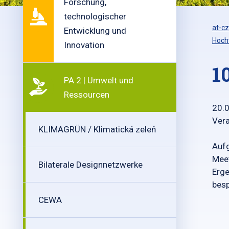
Forschung,
technologischer
at-cz
Entwicklung und
Hoch
Innovation
1
PA 2 | Umwelt und
Ressourcen
20.
Vera
KLIMAGRÜN / Klimatická zeleň
Aufg
Meet
Bilaterale Designnetzwerke
Erge
bes
CEWA