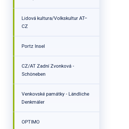
Lidová kultura/Volkskultur AT–
CZ
Portz Insel
CZ/AT Zadní Zvonková -
Schöneben
Venkovské památky - Ländliche
Denkmäler
OPTIMO