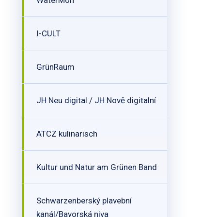
WaterMon
I-CULT
GrünRaum
JH Neu digital / JH Nově digitalní
ATCZ kulinarisch
Kultur und Natur am Grünen Band
Schwarzenberský plavební
kanál/Bavorská niva