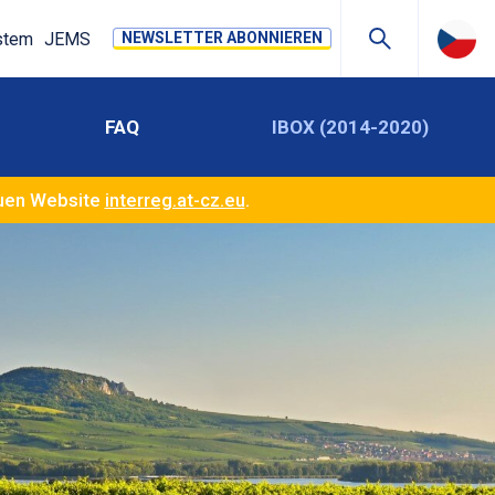
stem
JEMS
NEWSLETTER ABONNIEREN
FAQ
IBOX (2014-2020)
euen Website
interreg.at-cz.eu
.