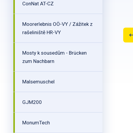
ConNat AT-CZ
Moorerlebnis OÖ-VY / Zážitek z
rašeliniště HR-VY
Mosty k sousedům - Brücken
zum Nachbarn
Malsemuschel
GJM200
MonumTech