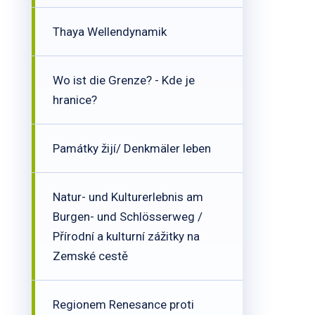
Thaya Wellendynamik
Wo ist die Grenze? - Kde je
hranice?
Památky žijí/ Denkmäler leben
Natur- und Kulturerlebnis am
Burgen- und Schlösserweg /
Přírodní a kulturní zážitky na
Zemské cestě
Regionem Renesance proti