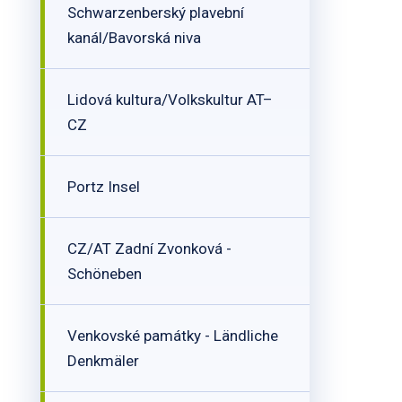
Schwarzenberský plavební
kanál/Bavorská niva
Lidová kultura/Volkskultur AT–
CZ
Portz Insel
CZ/AT Zadní Zvonková -
Schöneben
Venkovské památky - Ländliche
Denkmäler