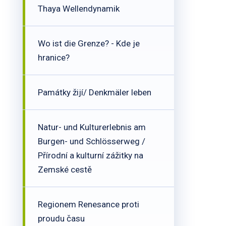
Thaya Wellendynamik
Wo ist die Grenze? - Kde je
hranice?
Památky žijí/ Denkmäler leben
Natur- und Kulturerlebnis am
Burgen- und Schlösserweg /
Přírodní a kulturní zážitky na
Zemské cestě
Regionem Renesance proti
proudu času