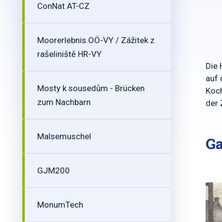
ConNat AT-CZ
Moorerlebnis OÖ-VY / Zážitek z
rašeliniště HR-VY
Die 
auf 
Mosty k sousedům - Brücken
Koch
zum Nachbarn
der 
Malsemuschel
Ga
GJM200
MonumTech