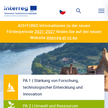
ACHTUNG! Informationen zu der neuen
Förderperiode
2021-2027
finden Sie auf der neuen
Website
interreg.at-cz.eu
.
PA 1 | Stärkung von Forschung,
technologischer Entwicklung und
Innovation
PA 2 | Umwelt und Ressourcen