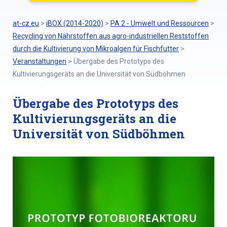
at-cz.eu
>
iBOX (2014-2020)
>
PA 2 - Umwelt und Ressourcen
>
Recycling von Nährstoffen aus agro-industriellen Reststoffen
durch die Kultivierung von Mikroalgen für Fischfutter
>
Veranstaltungen
>
Übergabe des Prototyps des
Kultivierungsgeräts an die Universität von Südböhmen
Übergabe des Prototyps des
Kultivierungsgeräts an die
Universität von Südböhmen