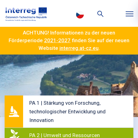
ACHTUNG! Informationen zu der neuen
Förderperiode
2021-2027
finden Sie auf der neuen
Website
interreg.at-cz.eu
.
PA 1 | Stärkung von Forschung,
technologischer Entwicklung und
Innovation
PA 2 | Umwelt und Ressourcen