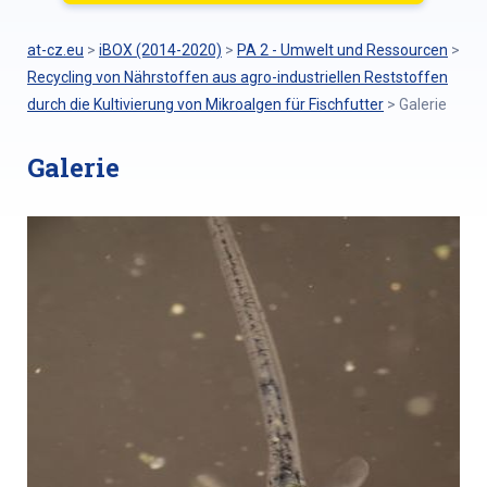
at-cz.eu
>
iBOX (2014-2020)
>
PA 2 - Umwelt und Ressourcen
>
Recycling von Nährstoffen aus agro-industriellen Reststoffen
durch die Kultivierung von Mikroalgen für Fischfutter
>
Galerie
Galerie