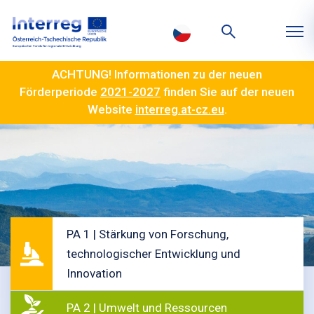
ACHTUNG! Informationen zu der neuen
Förderperiode
2021-2027
finden Sie auf der neuen
Website
interreg.at-cz.eu
.
PA 1 | Stärkung von Forschung,
technologischer Entwicklung und
Innovation
PA 2 | Umwelt und Ressourcen