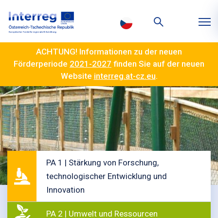
ACHTUNG! Informationen zu der neuen
Förderperiode
2021-2027
finden Sie auf der neuen
Website
interreg.at-cz.eu
.
PA 1 | Stärkung von Forschung,
technologischer Entwicklung und
Innovation
PA 2 | Umwelt und Ressourcen