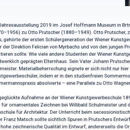
Jahresausstellung 2019 im Josef Hoffmann Museum in Brt
0–1956) zu Otto Prutscher (1880–1949). Otto Prutscher, z
, gehörte der ersten Schülergeneration der Wiener Kunstge
r der Direktion Felician von Myrbachs und von den jungen
itieren sollte. Wie viele andere Studenten der Wiener Kun
werklich geprägten Elternhaus. Sein Vater Johann Prutscher 
meister. Materialbeherrschung eignete er sich nicht nur hier
tgewerbeschüler, indem er in den studienfreien Sommermon
ermannspraxis absolvierte – eine Parallele zu Otto Wagn
geglückte Aufnahme an der Wiener Kunstgewerbeschule 1897
 für ornamentales Zeichnen bei Willibald Schulmeister und
schule für Architektur. Der Unterricht beim secessionisti
r Franz Matsch sollte sichtlich Spuren in Prutschers Entwür
 hohe zeichnerische Qualität im Entwurf, andererseits die O