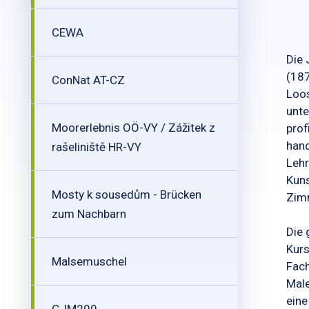
CEWA
Die 
(187
ConNat AT-CZ
Loos
unte
Moorerlebnis OÖ-VY / Zážitek z
prof
hand
rašeliniště HR-VY
Lehr
Kuns
Mosty k sousedům - Brücken
Zimm
zum Nachbarn
Die 
Kurs
Malsemuschel
Fach
Male
eine