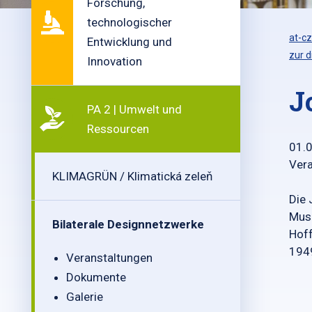
Forschung,
technologischer
at-cz
Entwicklung und
zur d
Innovation
J
PA 2 | Umwelt und
Ressourcen
01.
Vera
KLIMAGRÜN / Klimatická zeleň
Die
Muse
Bilaterale Designnetzwerke
Hof
194
Veranstaltungen
Dokumente
Galerie