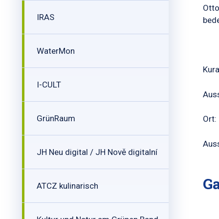
Otto
IRAS
bede
WaterMon
Kura
I-CULT
Auss
GrünRaum
Ort:
Auss
JH Neu digital / JH Nově digitalní
Ga
ATCZ kulinarisch