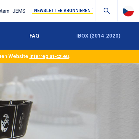
stem
JEMS
NEWSLETTER ABONNIEREN
FAQ
IBOX (2014-2020)
euen Website
interreg.at-cz.eu
.