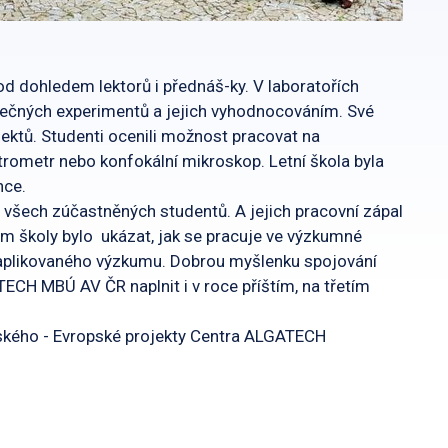
od dohledem lektorů i přednáš-ky. V laboratořích
tečných experimentů a jejich vyhodnocováním. Své
jektů. Studenti ocenili možnost pracovat na
trometr nebo konfokální mikroskop. Letní škola byla
nce.
všech zúčastněných studentů. A jejich pracovní zápal
em školy bylo ukázat, jak se pracuje ve výzkumné
a aplikovaného výzkumu. Dobrou myšlenku spojování
ECH MBÚ AV ČR naplnit i v roce příštím, na třetím
tského - Evropské projekty Centra ALGATECH