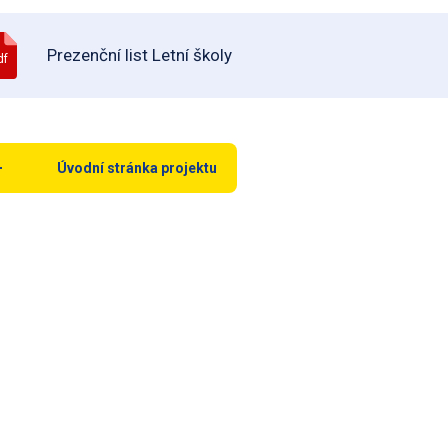
Prezenční list Letní školy
df
Úvodní stránka projektu