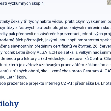
esti výzkumných skupin.
tníky čekaly tři týdny nabité vědou, praktickým výzkumem p
syntézy a řasových biotechnologií se zabývali měřením sku
edky pak přednesli na závěrečné prezentaci jednotlivých pro
odernějších přístrojích, jakými jsou např. hmotnostní spek-
čena slavnostním předáním certifikátů ve čtvrtek, 26. červe
ý ročník Letní školy ALGATECH se setkal s velkým nadšením 
odměnou pro lektory z řad vědeckých pracovníků Centra. Cíl
ituci, která je světově uznávaným pracovištěm základního 
entů z různých oborů, škol i zemí chce proto Centrum ALGAT
íku Letní školy.
ob prezentace projektu Interreg CZ-AT: přednáška Dr. Lho
ílohy