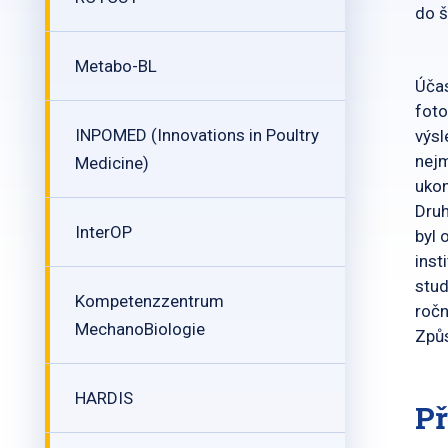
do š
Metabo-BL
Účas
foto
INPOMED (Innovations in Poultry
výsl
nejm
Medicine)
ukon
Druh
InterOP
byl 
inst
stud
Kompetenzzentrum
ročn
MechanoBiologie
Způs
HARDIS
Př