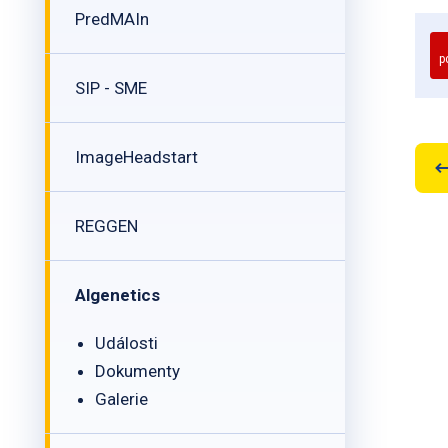
PredMAIn
p
SIP - SME
ImageHeadstart
REGGEN
Algenetics
Události
Dokumenty
Galerie