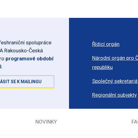
eshraniční spolupráce
Řídicí orgán
-A Rakousko-Česká
Národní orgán pro 
pro
programové období
0
.
republiku
Společný sekretariá
ÁSIT SE K MAILINGU
Regionální subjekty
NOVINKY
FA