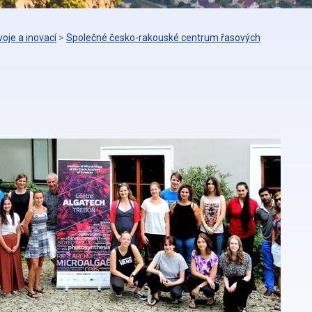
oje a inovací
>
Společné česko-rakouské centrum řasových