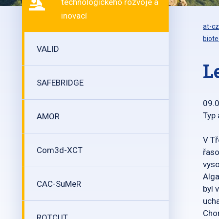
technologického rozvoje a
inovací
at-cz
biote
VALID
L
SAFEBRIDGE
09.
Typ
AMOR
V Tř
Com3d-XCT
řaso
vyso
Alga
CAC-SuMeR
byl 
ucha
Chor
ROTCUT