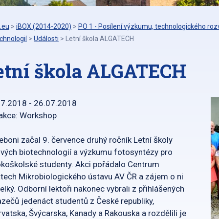
.eu
>
iBOX (2014-2020)
>
PO 1 - Posílení výzkumu, technologického rozv
chnologií
>
Události
>
Letní škola ALGATECH
etní škola ALGATECH
07.2018 - 26.07.2018
 akce: Workshop
eboni začal 9. července druhý ročník Letní školy
vých biotechnologií a výzkumu fotosyntézy pro
koškolské studenty. Akci pořádalo Centrum
tech Mikrobiologického ústavu AV ČR a zájem o ni
velký. Odborní lektoři nakonec vybrali z přihlášených
zečů jedenáct studentů z České republiky,
vatska, Švýcarska, Kanady a Rakouska a rozdělili je