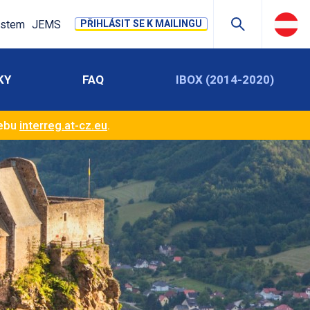
stem
JEMS
PŘIHLÁSIT SE K MAILINGU
KY
FAQ
IBOX (2014-2020)
webu
interreg.at-cz.eu
.