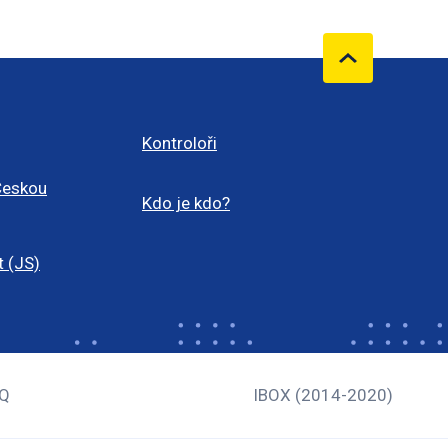
Kontroloři
Českou
Kdo je kdo?
t (JS)
Q
IBOX (2014-2020)