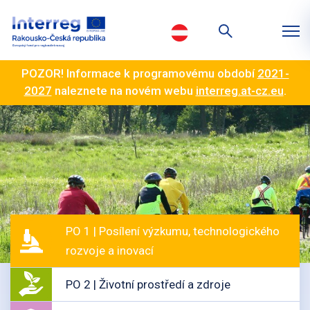
POZOR! Informace k programovému období
2021-
2027
naleznete na novém webu
interreg.at-cz.eu
.
PO 1 | Posílení výzkumu, technologického
rozvoje a inovací
PO 2 | Životní prostředí a zdroje