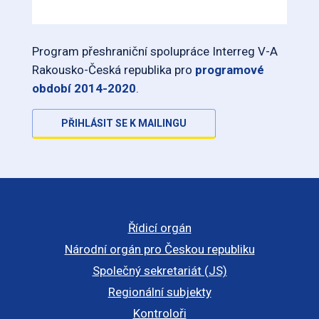
Program přeshraniční spolupráce Interreg V-A
Rakousko-Česká republika pro
programové
období 2014-2020
.
PŘIHLÁSIT SE K MAILINGU
Řídicí orgán
Národní orgán pro Českou republiku
Společný sekretariát (JS)
Regionální subjekty
Kontroloři