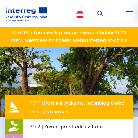
POZOR! Informace k programovému období
2021-
2027
naleznete na novém webu
interreg.at-cz.eu
.
PO 1 | Posílení výzkumu, technologického
rozvoje a inovací
PO 2 | Životní prostředí a zdroje