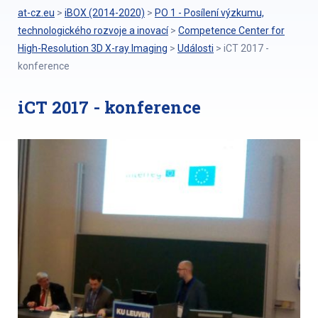
at-cz.eu
>
iBOX (2014-2020)
>
PO 1 - Posílení výzkumu,
technologického rozvoje a inovací
>
Competence Center for
High-Resolution 3D X-ray Imaging
>
Události
>
iCT 2017 -
konference
iCT 2017 - konference