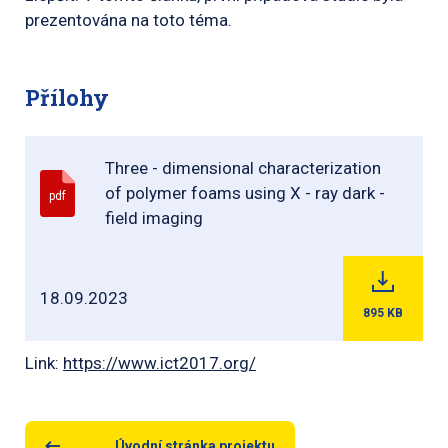
prezentována na toto téma.
Přílohy
Three - dimensional characterization
of polymer foams using X - ray dark -
pdf
field imaging
18.09.2023
895
KB
Link:
https://www.ict2017.org/
Úvodní stránka projektu