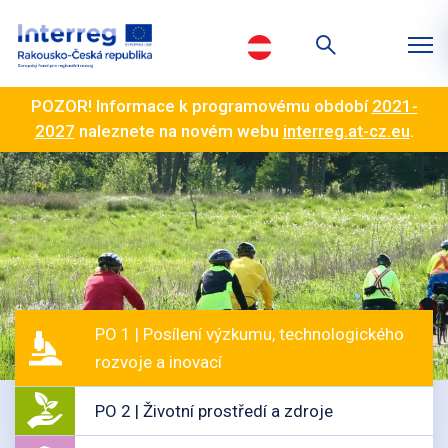
POZOR! Informace k programovému období
2021-
2027
naleznete na novém webu
interreg.at-cz.eu
.
PO 1 | Posílení výzkumu, technologického
rozvoje a inovací
PO 2 | Životní prostředí a zdroje