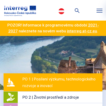
POZOR! Informace k programovému období
2021-
2027
naleznete na novém webu
interreg.at-cz.eu
.
PO 1 | Posílení výzkumu, technologického
rozvoje a inovací
PO 2 | Životní prostředí a zdroje