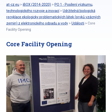
at-cz.eu
>
iBOX (2014-2020)
>
PO 1 - Posílení výzkumu,
technologického rozvoje a inovací
>
Udržitelná biologická
recyklace ekologicky problematických látek (prvků vzácných
zemin) z elektronického odpadu a vody
>
Události
>
Core
Facility Opening
Core Facility Opening