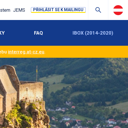
stem
JEMS
PŘIHLÁSIT SE K MAILINGU
KY
FAQ
IBOX (2014-2020)
webu
interreg.at-cz.eu
.