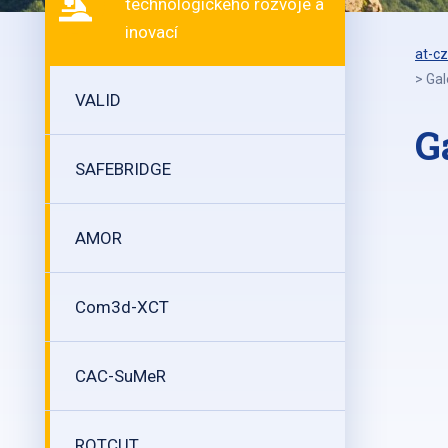
technologického rozvoje a
inovací
at-cz
>
Gal
VALID
G
SAFEBRIDGE
AMOR
Com3d-XCT
CAC-SuMeR
ROTCUT