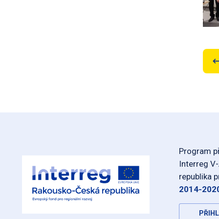
Program př
Interreg V
republika 
2014-202
PŘIHL