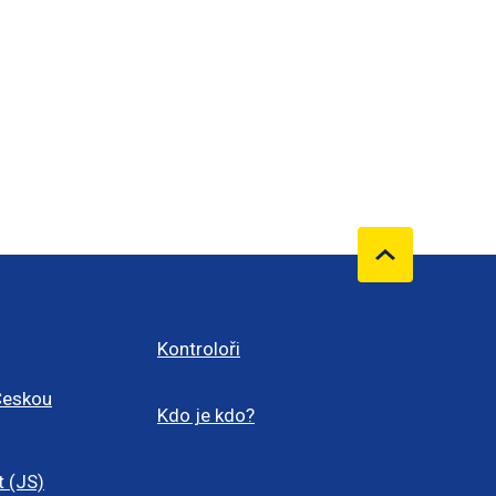
Kontroloři
Českou
Kdo je kdo?
t (JS)