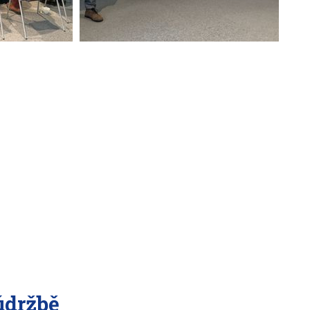
údržbě