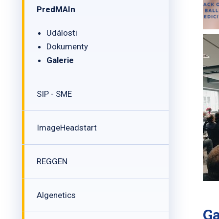
PredMAIn
Události
Dokumenty
Galerie
SIP - SME
ImageHeadstart
REGGEN
Algenetics
Ga