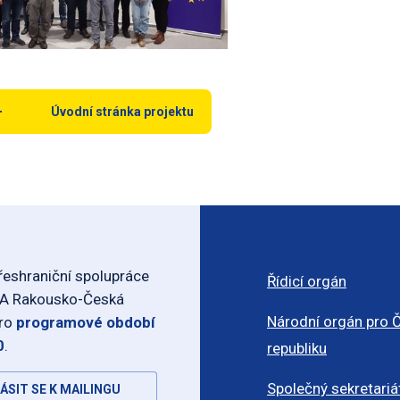
Úvodní stránka projektu
eshraniční spolupráce
Řídicí orgán
-A Rakousko-Česká
Národní orgán pro 
pro
programové období
0
.
republiku
Společný sekretariá
ÁSIT SE K MAILINGU