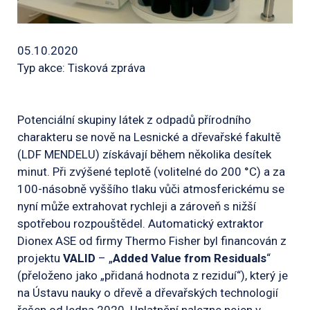
05.10.2020
Typ akce: Tisková zpráva
Potenciální skupiny látek z odpadů přírodního
charakteru se nově na Lesnické a dřevařské fakultě
(LDF MENDELU) získávají během několika desítek
minut. Při zvýšené teplotě (volitelné do 200 °C) a za
100-násobně vyššího tlaku vůči atmosferickému se
nyní může extrahovat rychleji a zároveň s nižší
spotřebou rozpouštědel. Automatický extraktor
Dionex ASE od firmy Thermo Fisher byl financován z
projektu
VALID
– „
Added Value from Residuals
“
(přeloženo jako „přidaná hodnota z reziduí“), který je
na Ústavu nauky o dřevě a dřevařských technologií