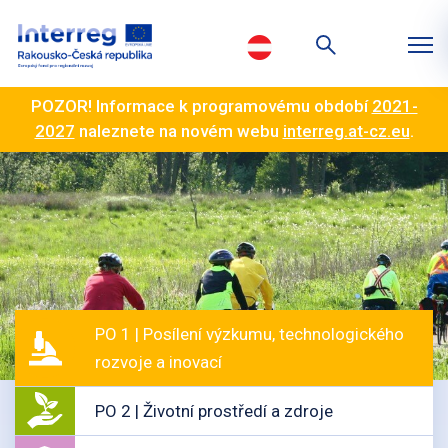
POZOR! Informace k programovému období
2021-
2027
naleznete na novém webu
interreg.at-cz.eu
.
PO 1 | Posílení výzkumu, technologického
rozvoje a inovací
PO 2 | Životní prostředí a zdroje