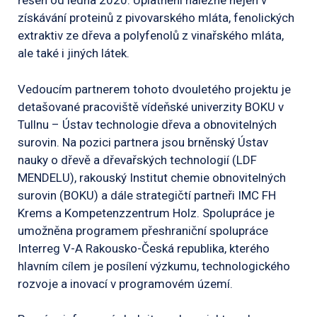
řešen od ledna 2020. Uplatnění nalezne nejen v
získávání proteinů z pivovarského mláta, fenolických
extraktiv ze dřeva a polyfenolů z vinařského mláta,
ale také i jiných látek.
Vedoucím partnerem tohoto dvouletého projektu je
detašované pracoviště vídeňské univerzity BOKU v
Tullnu – Ústav technologie dřeva a obnovitelných
surovin. Na pozici partnera jsou brněnský Ústav
nauky o dřevě a dřevařských technologií (LDF
MENDELU), rakouský Institut chemie obnovitelných
surovin (BOKU) a dále strategičtí partneři IMC FH
Krems a Kompetenzzentrum Holz. Spolupráce je
umožněna programem přeshraniční spolupráce
Interreg V-A Rakousko-Česká republika, kterého
hlavním cílem je posílení výzkumu, technologického
rozvoje a inovací v programovém území.