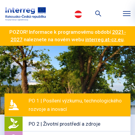
POZOR! Informace k programovému období
2021-
2027
naleznete na novém webu
interreg.at-cz.eu
.
PO 1 | Posílení výzkumu, technologického
rozvoje a inovací
PO 2 | Životní prostředí a zdroje