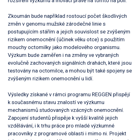
rozšíření výzkumu a inovací právě na tomto na poli.
Zkoumán bude například rostoucí počet škodlivých
změn v genomu mužské zárodečné linie s
postupujícím stářím a jejich souvislost se zvýšeným
rizikem onemocnění (účinek věku otce) s použitím
mouchy octomilky jako modelového organismu.
Výzkum bude zaměřen i na změny ve vybraných
evolučně zachovaných signálních drahách, které jsou
testovány na octomilce, a mohou být také spojeny se
zvýšeným rizikem onemocnění u lidí.
Výsledky získané v rámci programu REGGEN přispějí
k současnému stavu znalostí ve výzkumu
mechanismů studovaných vzácných onemocnění.
Zapojení studentů přispěje k vyšší kvalitě jejich
vzdělávání, i k trhu práce pro mladé výzkumné
pracovníky z programové oblasti i mimo ni. Projekt