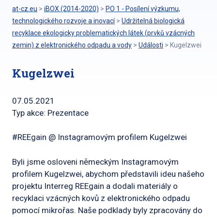
at-cz.eu
>
iBOX (2014-2020)
>
PO 1 - Posílení výzkumu,
technologického rozvoje a inovací
>
Udržitelná biologická
recyklace ekologicky problematických látek (prvků vzácných
zemin) z elektronického odpadu a vody
>
Události
>
Kugelzwei
Kugelzwei
07.05.2021
Typ akce: Prezentace
#REEgain @ Instagramovým profilem Kugelzwei
Byli jsme osloveni německým Instagramovým
profilem Kugelzwei, abychom představili ideu našeho
projektu Interreg REEgain a dodali materiály o
recyklaci vzácných kovů z elektronického odpadu
pomocí mikrořas. Naše podklady byly zpracovány do