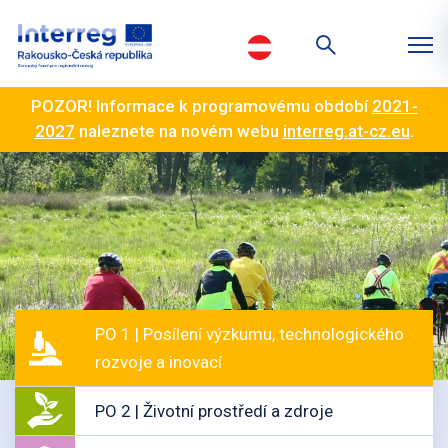
POZOR! Informace k programovému období
2021-
2027
naleznete na novém webu
interreg.at-cz.eu
.
PO 1 | Posílení výzkumu, technologického
rozvoje a inovací
PO 2 | Životní prostředí a zdroje