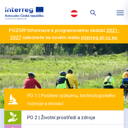
POZOR! Informace k programovému období
2021-
2027
naleznete na novém webu
interreg.at-cz.eu
.
PO 1 | Posílení výzkumu, technologického
rozvoje a inovací
PO 2 | Životní prostředí a zdroje