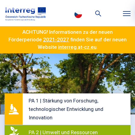
ACHTUNG! Informationen zu der neuen
Förderperiode
2021-2027
finden Sie auf der neuen
Website
interreg.at-cz.eu
.
PA 1 | Stärkung von Forschung,
technologischer Entwicklung und
Innovation
PA 2 | Umwelt und Ressourcen