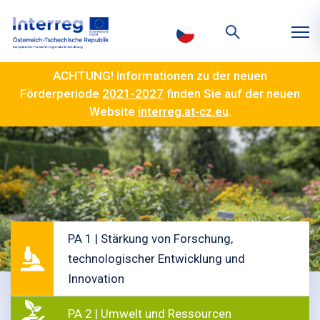
ACHTUNG! Informationen zu der neuen
Förderperiode
2021-2027
finden Sie auf der neuen
Website
interreg.at-cz.eu
.
PA 1 | Stärkung von Forschung,
technologischer Entwicklung und
Innovation
PA 2 | Umwelt und Ressourcen