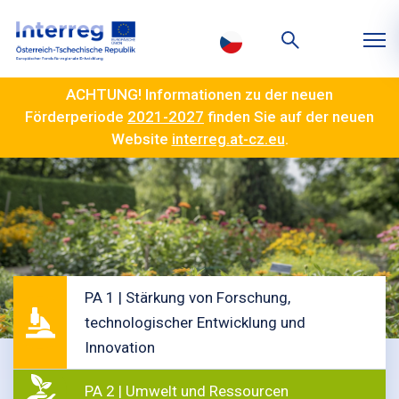
ACHTUNG! Informationen zu der neuen
Förderperiode
2021-2027
finden Sie auf der neuen
Website
interreg.at-cz.eu
.
PA 1 | Stärkung von Forschung,
technologischer Entwicklung und
Innovation
PA 2 | Umwelt und Ressourcen