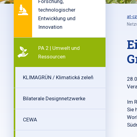
Forschung,
technologischer
at-cz
Entwicklung und
Netz
Innovation
E
PA 2 | Umwelt und
G
Ressourcen
KLIMAGRÜN / Klimatická zeleň
28.
Vera
Bilaterale Designnetzwerke
Im 
Sie 
Wor
CEWA
Südm