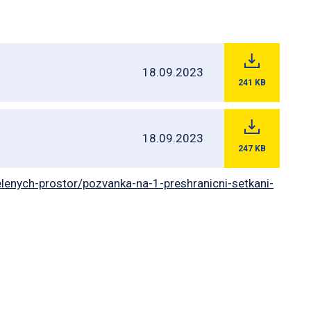
18.09.2023
241
KB
18.09.2023
247
KB
enych-prostor/pozvanka-na-1-preshranicni-setkani-