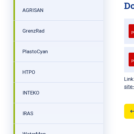
D
AGRISAN
GrenzRad
p
PlastoCyan
p
HTPO
Link
site
INTEKO
IRAS