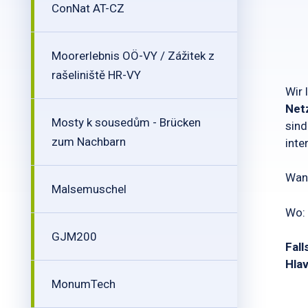
ConNat AT-CZ
Moorerlebnis OÖ-VY / Zážitek z
rašeliniště HR-VY
Wir 
Net
Mosty k sousedům - Brücken
sind
zum Nachbarn
inte
Wann
Malsemuschel
Wo: 
GJM200
Fall
Hla
MonumTech