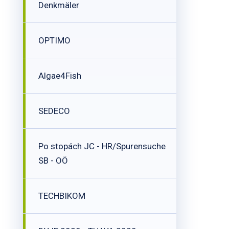
Denkmäler
OPTIMO
Algae4Fish
SEDECO
Po stopách JC - HR/Spurensuche
SB - OÖ
TECHBIKOM