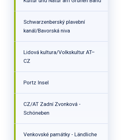
Kultur und Natur am Grünen Band
Schwarzenberský plavební
kanál/Bavorská niva
Lidová kultura/Volkskultur AT–
CZ
Portz Insel
CZ/AT Zadní Zvonková -
Schöneben
Venkovské památky - Ländliche