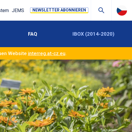
stem
JEMS
NEWSLETTER ABONNIEREN
FAQ
IBOX (2014-2020)
euen Website
interreg.at-cz.eu
.