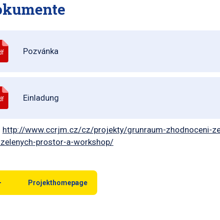
okumente
Pozvánka
df
Einladung
df
:
http://www.ccrjm.cz/cz/projekty/grunraum-zhodnoceni-zel
-zelenych-prostor-a-workshop/
Projekthomepage