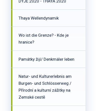
DYJE 2020 - THAYA 2020
Thaya Wellendynamik
Wo ist die Grenze? - Kde je
hranice?
Památky žijí/ Denkmäler leben
Natur- und Kulturerlebnis am
Burgen- und Schlösserweg /
Přírodní a kulturní zážitky na
Zemské cestě