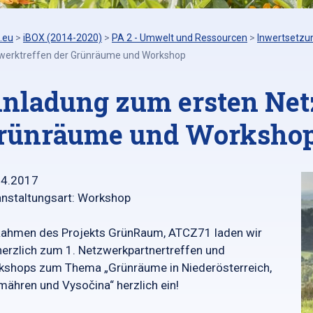
.eu
>
iBOX (2014-2020)
>
PA 2 - Umwelt und Ressourcen
>
Inwertsetzu
werktreffen der Grünräume und Workshop
inladung zum ersten Net
rünräume und Worksho
04.2017
nstaltungsart: Workshop
Rahmen des Projekts GrünRaum, ATCZ71 laden wir
herzlich zum 1. Netzwerkpartnertreffen und
kshops zum Thema „Grünräume in Niederösterreich,
ähren und Vysočina“ herzlich ein!