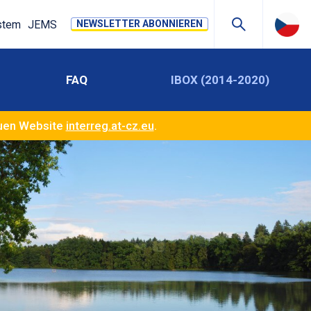
stem
JEMS
NEWSLETTER ABONNIEREN
FAQ
IBOX (2014-2020)
euen Website
interreg.at-cz.eu
.