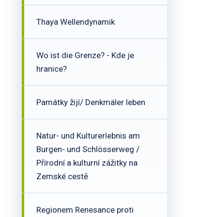
Thaya Wellendynamik
Wo ist die Grenze? - Kde je
hranice?
Památky žijí/ Denkmäler leben
Natur- und Kulturerlebnis am
Burgen- und Schlösserweg /
Přírodní a kulturní zážitky na
Zemské cestě
Regionem Renesance proti