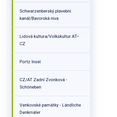
Schwarzenberský plavební
kanál/Bavorská niva
Lidová kultura/Volkskultur AT–
CZ
Portz Insel
CZ/AT Zadní Zvonková -
Schöneben
Venkovské památky - Ländliche
Denkmäler