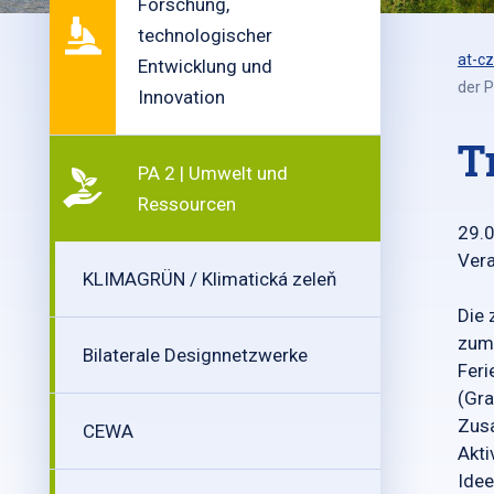
Forschung,
technologischer
at-cz
Entwicklung und
der P
Innovation
T
PA 2 | Umwelt und
Ressourcen
29.
Vera
KLIMAGRÜN / Klimatická zeleň
Die 
zum 
Bilaterale Designnetzwerke
Feri
(Gra
Zus
CEWA
Akti
Idee