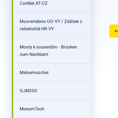
ConNat AT-CZ
Moorerlebnis OÖ-VY / Zážitek z
rašeliniště HR-VY
Mosty k sousedům - Brücken
zum Nachbarn
Malsemuschel
GJM200
MonumTech