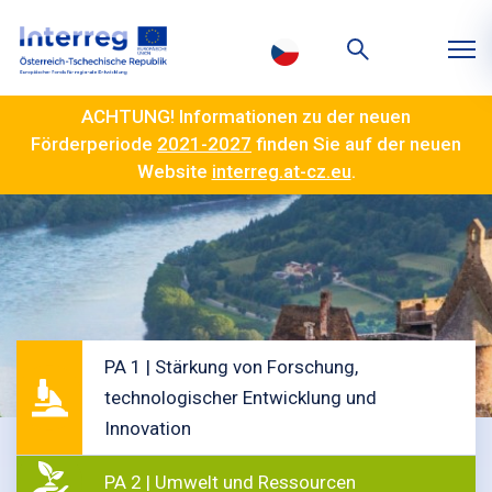
ACHTUNG! Informationen zu der neuen
Förderperiode
2021-2027
finden Sie auf der neuen
Website
interreg.at-cz.eu
.
PA 1 | Stärkung von Forschung,
technologischer Entwicklung und
Innovation
PA 2 | Umwelt und Ressourcen