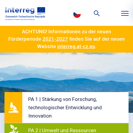
ACHTUNG! Informationen zu der neuen
Förderperiode
2021-2027
finden Sie auf der neuen
Website
interreg.at-cz.eu
.
PA 1 | Stärkung von Forschung,
technologischer Entwicklung und
Innovation
PA 2 | Umwelt und Ressourcen