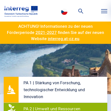
ACHTUNG! Informationen zu der neuen
Förderperiode
2021-2027
finden Sie auf der neuen
Website
interreg.at-cz.eu
.
PA 1 | Stärkung von Forschung,
technologischer Entwicklung und
Innovation
PA 2 | Umwelt und Ressourcen