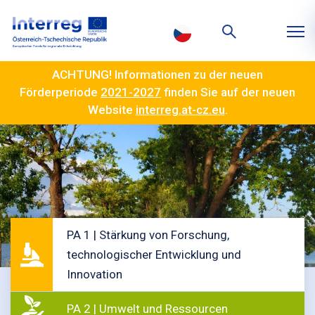
ACHTUNG! Informationen zu der neuen
Förderperiode
2021-2027
finden Sie auf der neuen
Website
interreg.at-cz.eu
.
PA 1 | Stärkung von Forschung,
technologischer Entwicklung und
Innovation
PA 2 | Umwelt und Ressourcen