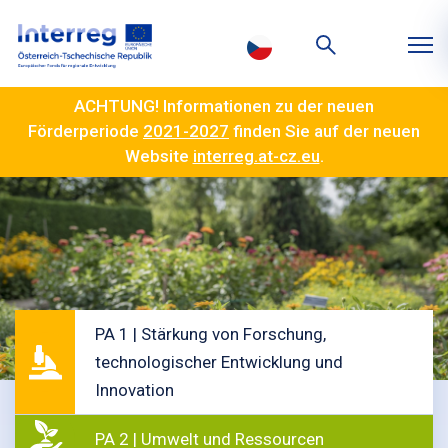
ACHTUNG! Informationen zu der neuen
Förderperiode
2021-2027
finden Sie auf der neuen
Website
interreg.at-cz.eu
.
PA 1 | Stärkung von Forschung,
technologischer Entwicklung und
Innovation
PA 2 | Umwelt und Ressourcen