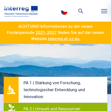
ACHTUNG! Informationen zu der neuen
Förderperiode
2021-2027
finden Sie auf der neuen
Website
interreg.at-cz.eu
.
PA 1 | Stärkung von Forschung,
technologischer Entwicklung und
Innovation
PA 2 | Umwelt und Ressourcen