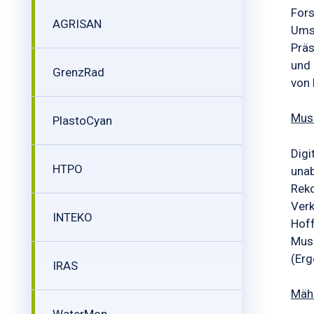
For
AGRISAN
Umse
Präs
und 
GrenzRad
von 
Mus
PlastoCyan
Digi
HTPO
unab
Reko
Verk
INTEKO
Hoff
Mus
(Erg
IRAS
Mähr