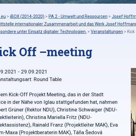
.eu
>
iBOX (2014-2020)
>
PA 2 - Umwelt und Ressourcen
>
Josef Hoffm
ittstelle internationaler Zusammenarbeit und das Werk Josef Hoffmann
sondere unter Einsatz digitaler Technologien.
>
Veranstaltungen
>
Kick
ick Off –meeting
09.2021 - 29.09.2021
nstaltungsart: Round Table
em Kick-Off Projekt Meeting, das in der Stadt
ice in der Nähe von Iglau stattgefunden hat, nahmen
ert Grüner (Rektor NDU), Christine Schwaiger (NDU-
ektleiterin), Christina Mariella Fritz (NDU-
ektassistenz), Rainald Franz (Projektleiter MAK), Eva
-Maxa (Projektberaterin MAK), Táňa Šedová