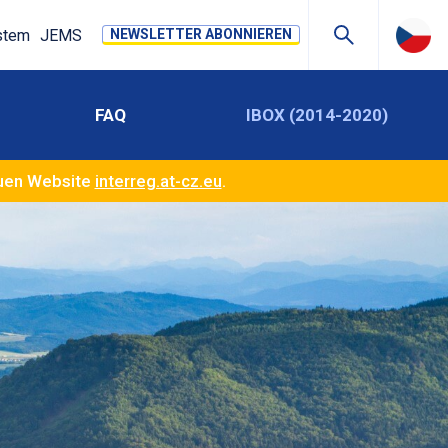
stem
JEMS
NEWSLETTER ABONNIEREN
FAQ
IBOX (2014-2020)
euen Website
interreg.at-cz.eu
.