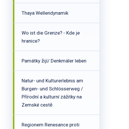
Thaya Wellendynamik
Wo ist die Grenze? - Kde je
hranice?
Památky žijí/ Denkmäler leben
Natur- und Kulturerlebnis am
Burgen- und Schlösserweg /
Přírodní a kulturní zážitky na
Zemské cestě
Regionem Renesance proti