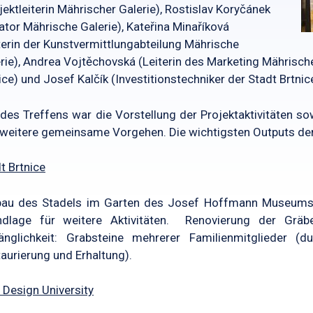
jektleiterin Mährischer Galerie), Rostislav Koryčánek
ator Mährische Galerie), Kateřina Minaříková
terin der Kunstvermittlungabteilung Mährische
rie), Andrea Vojtěchovská (Leiterin des Marketing Mährische
ice) und Josef Kalčík (Investitionstechniker der Stadt Brtnice
 des Treffens war die Vorstellung der Projektaktivitäten s
weitere gemeinsame Vorgehen. Die wichtigsten Outputs der e
t Brtnice
au des Stadels im Garten des Josef Hoffmann Museums z
ndlage für weitere Aktivitäten. Renovierung der Grä
änglichkeit: Grabsteine mehrerer Familienmitglieder (
aurierung und Erhaltung).
Design University