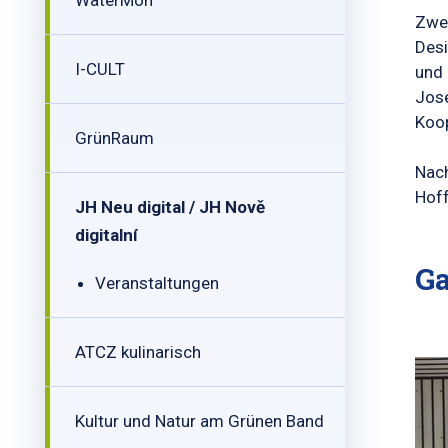
WaterMon
Zwe
Desi
I-CULT
und 
Jos
Koop
GrünRaum
Nac
Hoff
JH Neu digital / JH Nově
digitalní
Ga
Veranstaltungen
ATCZ kulinarisch
Kultur und Natur am Grünen Band