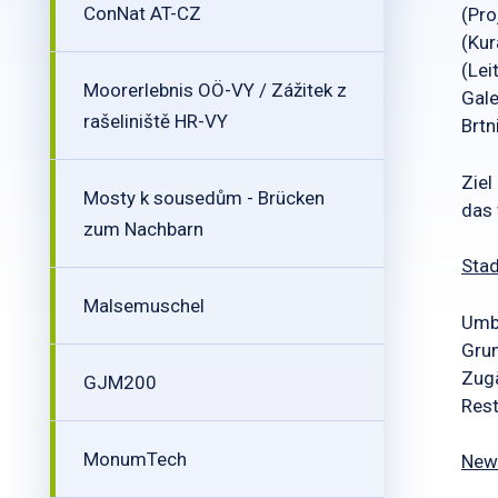
ConNat AT-CZ
(Pro
(Kur
(Lei
Moorerlebnis OÖ-VY / Zážitek z
Gale
rašeliniště HR-VY
Brtn
Ziel
Mosty k sousedům - Brücken
das 
zum Nachbarn
Stad
Malsemuschel
Umb
Gru
Zug
GJM200
Rest
MonumTech
New 