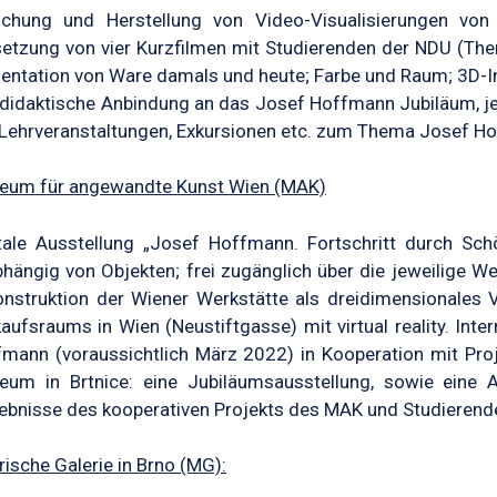
schung und Herstellung von Video-Visualisierungen von
tzung von vier Kurzfilmen mit Studierenden der NDU (Th
entation von Ware damals und heute; Farbe und Raum; 3D-
didaktische Anbindung an das Josef Hoffmann Jubiläum, j
Lehrveranstaltungen, Exkursionen etc. zum Thema Josef H
eum für angewandte Kunst Wien (MAK)
tale Ausstellung „Josef Hoffmann. Fortschritt durch Sch
hängig von Objekten; frei zugänglich über die jeweilige We
nstruktion der Wiener Werkstätte als dreidimensionales Vi
aufsraums in Wien (Neustiftgasse) mit virtual reality. Int
mann (voraussichtlich März 2022) in Kooperation mit Pro
eum in Brtnice: eine Jubiläumsausstellung, sowie eine
ebnisse des kooperativen Projekts des MAK und Studierend
ische Galerie in Brno (MG):