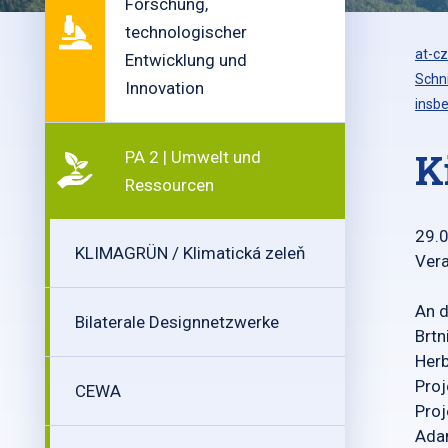
Forschung,
technologischer
at-cz
Entwicklung und
Schn
Innovation
insbe
K
PA 2 | Umwelt und
Ressourcen
29.
KLIMAGRÜN / Klimatická zeleň
Vera
An d
Bilaterale Designnetzwerke
Brtn
Herb
Proj
CEWA
Proj
Adam