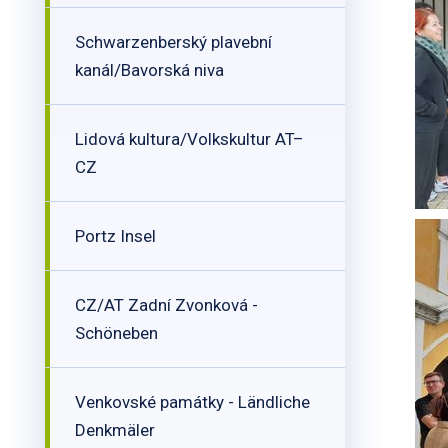
Schwarzenberský plavební
kanál/Bavorská niva
Lidová kultura/Volkskultur AT–
CZ
Portz Insel
CZ/AT Zadní Zvonková -
Schöneben
Venkovské památky - Ländliche
Denkmäler