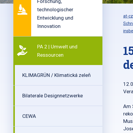
Forschung,
technologischer
at-cz
Entwicklung und
Schn
Innovation
insbe
1
PA 2 | Umwelt und
Ressourcen
d
KLIMAGRÜN / Klimatická zeleň
12.
Vera
Bilaterale Designnetzwerke
Am S
reko
CEWA
Muse
Jos