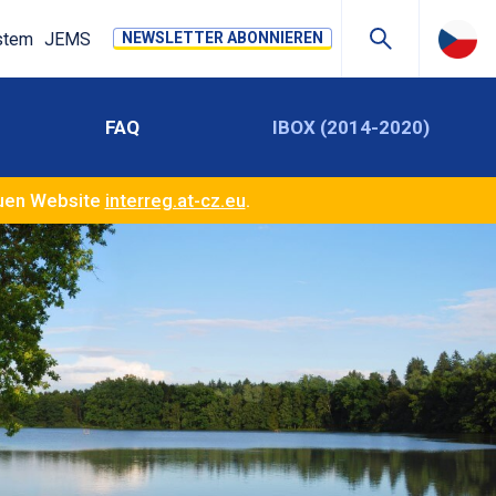
stem
JEMS
NEWSLETTER ABONNIEREN
FAQ
IBOX (2014-2020)
euen Website
interreg.at-cz.eu
.