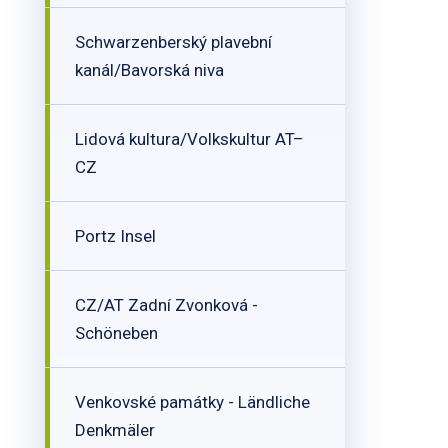
Schwarzenberský plavební
kanál/Bavorská niva
Lidová kultura/Volkskultur AT–
CZ
Portz Insel
CZ/AT Zadní Zvonková -
Schöneben
Venkovské památky - Ländliche
Denkmäler