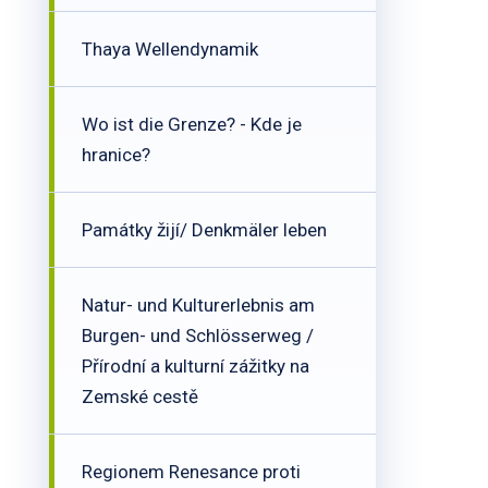
Thaya Wellendynamik
Wo ist die Grenze? - Kde je
hranice?
Památky žijí/ Denkmäler leben
Natur- und Kulturerlebnis am
Burgen- und Schlösserweg /
Přírodní a kulturní zážitky na
Zemské cestě
Regionem Renesance proti