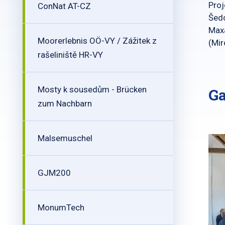
Proj
ConNat AT-CZ
Šedo
Maxa
Moorerlebnis OÖ-VY / Zážitek z
(Mir
rašeliniště HR-VY
Mosty k sousedům - Brücken
Ga
zum Nachbarn
Malsemuschel
GJM200
MonumTech