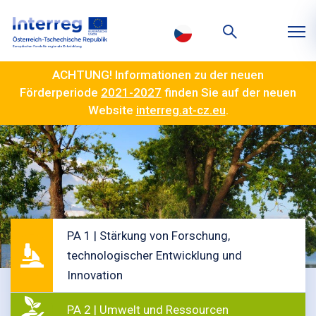
ACHTUNG! Informationen zu der neuen
Förderperiode
2021-2027
finden Sie auf der neuen
Website
interreg.at-cz.eu
.
PA 1 | Stärkung von Forschung,
technologischer Entwicklung und
Innovation
PA 2 | Umwelt und Ressourcen