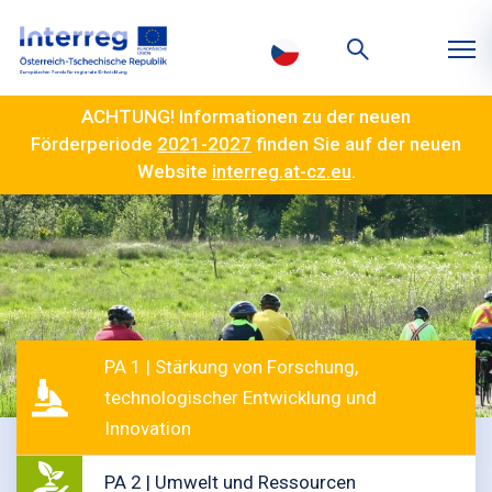
ACHTUNG! Informationen zu der neuen
Förderperiode
2021-2027
finden Sie auf der neuen
Website
interreg.at-cz.eu
.
PA 1 | Stärkung von Forschung,
technologischer Entwicklung und
Innovation
PA 2 | Umwelt und Ressourcen