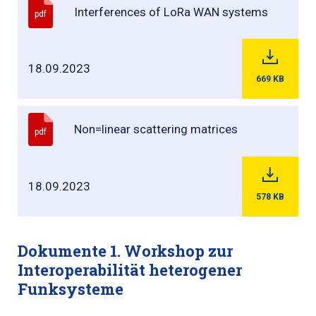
Interferences of LoRa WAN systems
pdf
18.09.2023
669
KB
Non=linear scattering matrices
pdf
18.09.2023
578
KB
Dokumente 1. Workshop zur
Interoperabilität heterogener
Funksysteme