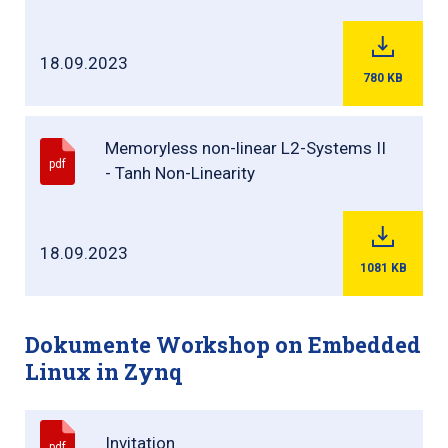
18.09.2023
780
KB
Memoryless non-linear L2-Systems II
pdf
- Tanh Non-Linearity
18.09.2023
1081
KB
Dokumente Workshop on Embedded
Linux in Zynq
Invitation
pdf