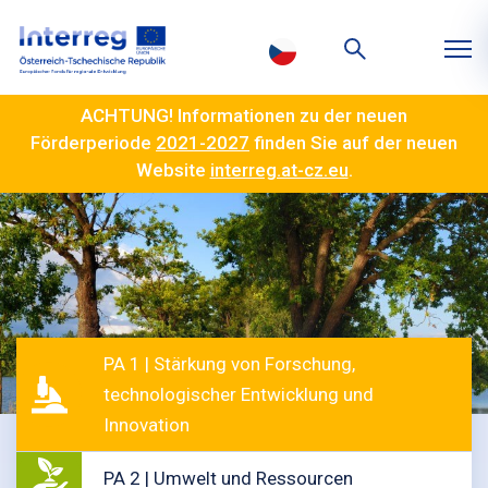
ACHTUNG! Informationen zu der neuen
Förderperiode
2021-2027
finden Sie auf der neuen
Website
interreg.at-cz.eu
.
PA 1 | Stärkung von Forschung,
technologischer Entwicklung und
Innovation
PA 2 | Umwelt und Ressourcen