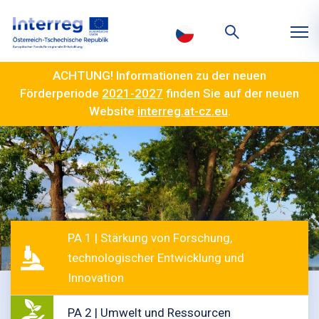
ACHTUNG! Informationen zu der neuen
Förderperiode
2021-2027
finden Sie auf der neuen
Website
interreg.at-cz.eu
.
PA 1 | Stärkung von Forschung,
technologischer Entwicklung und
Innovation
PA 2 | Umwelt und Ressourcen